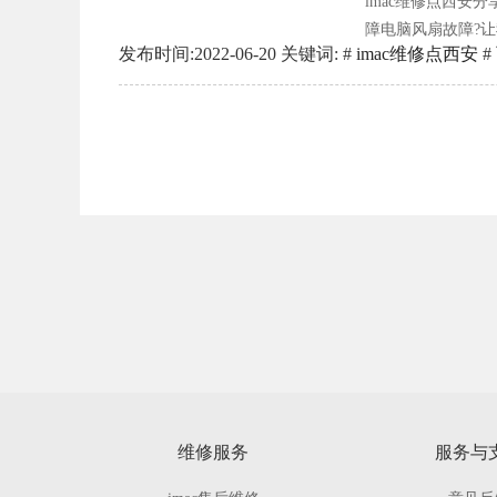
imac维修点西安
障电脑风扇故障?让
发布时间:2022-06-20 关键词: #
imac维修点西安
#
好,拆下风扇,重新
厚毛巾,然后向回风机
维修服务
服务与