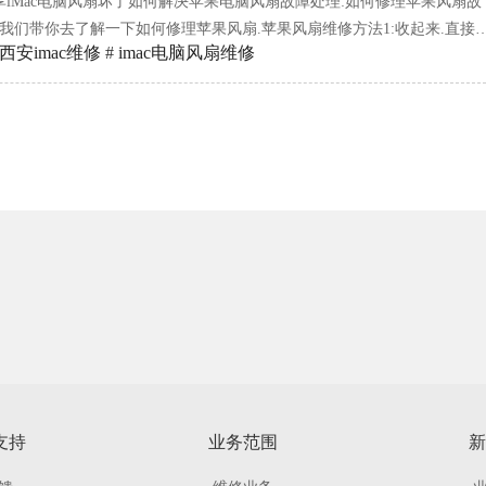
分享iMac电脑风扇坏了如何解决苹果电脑风扇故障处理:如何修理苹果风扇故
我们带你去了解一下如何修理苹果风扇.苹果风扇维修方法1:收起来.直接
西安imac维修
#
imac电脑风扇维修
固定,然后重新安装.苹果风扇的维修方法2:如果风扇是回风片,用钳子夹一条
吹风.imac维修点西安分享iMac电脑风
支持
业务范围
新